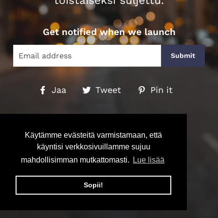
toistaiseksi suljettu.
Get notified when we launch
SÄHKÖPOSTI
Jaa
Jaa
Pin
Jaa
Tweet
Pin it
Facebookissa
Twitterissä
on
Pinteres
Käytämme evästeitä varmistamaan, että
käyntisi verkkosivuillamme sujuu
mahdollisimman mutkattomasti.
Lue lisää
Sopii!
Kaupan voimalähteenä
Shopify