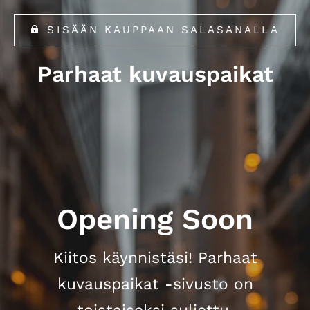
SISÄÄN KAUPPAAN SALASANALLA
Parhaat kuvauspaikat
Opening Soon
Kiitos käynnistäsi! Parhaat
kuvauspaikat -sivusto on